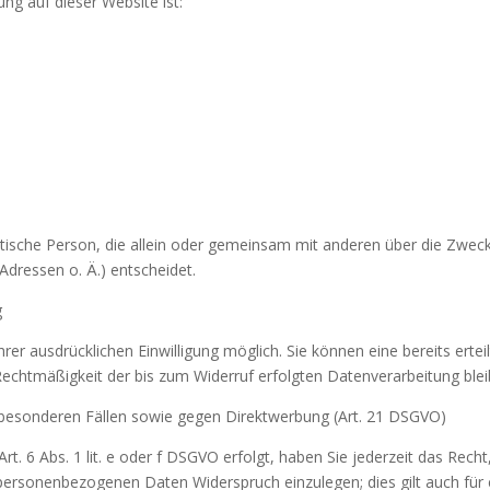
ung auf dieser Website ist:
uristische Person, die allein oder gemeinsam mit anderen über die Zwec
dressen o. Ä.) entscheidet.
g
er ausdrücklichen Einwilligung möglich. Sie können eine bereits erteil
 Rechtmäßigkeit der bis zum Widerruf erfolgten Datenverarbeitung ble
besonderen Fällen sowie gegen Direktwerbung (Art. 21 DSGVO)
. 6 Abs. 1 lit. e oder f DSGVO erfolgt, haben Sie jederzeit das Recht
r personenbezogenen Daten Widerspruch einzulegen; dies gilt auch fü